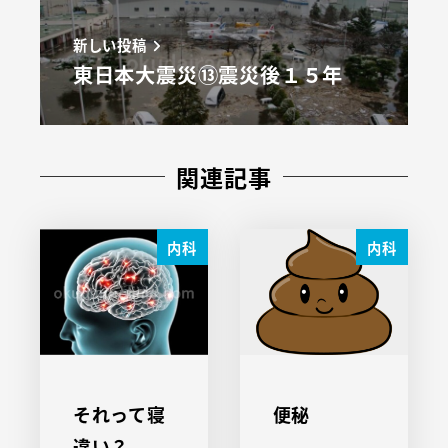
新しい投稿
東日本大震災⑬震災後１５年
関連記事
内科
内科
それって寝
便秘
違い？