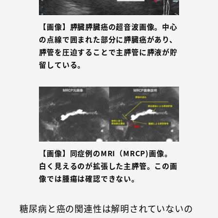
【画像】膵臓膵臓癌の超音波画像。中心
の点線で囲まれた部分に膵臓癌があり、
膵管を圧迫することで主膵管に膵液が貯
留している。
【画像】同症例のMRI（MRCP)画像。
白く見えるのが拡張した主膵管。この画
像では腫瘍は確認できない。
糖尿病と癌の関連性は解明されていないの