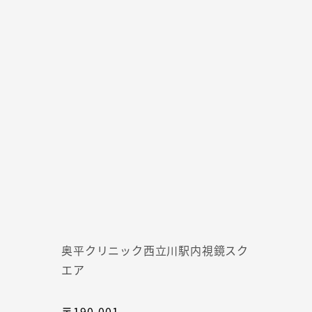
奥平クリニック西立川駅内視鏡スク
エア
〒190-001