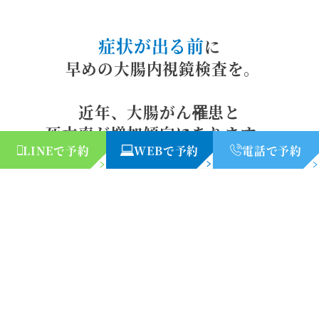
症状が出る前
に
早めの大腸内視鏡検査を。
近年、大腸がん罹患と
死亡率が増加傾向にあります...
LINEで予約
WEBで予約
電話で予約
がんを早期発見できれば
切除のみ
内視鏡での
で
治療
可能性
できる
があります。
大腸内視鏡検査で