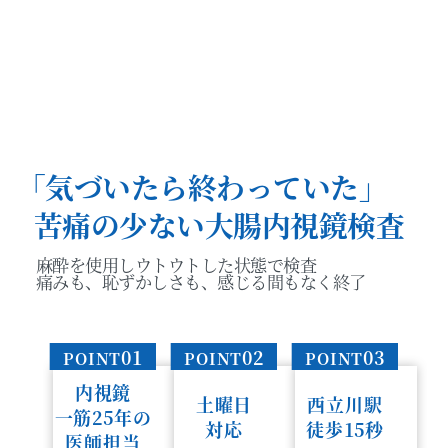
「気づいたら終わっていた」
苦痛の少ない大腸内視鏡検査
麻酔を使用しウトウトした状態で検査
痛みも、恥ずかしさも、感じる間もなく終了
01
02
03
POINT
POINT
POINT
内視鏡
土曜日
西立川駅
一筋25年の
対応
徒歩15秒
医師担当